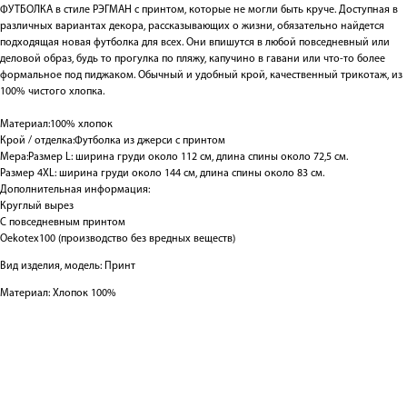
ФУТБОЛКА в стиле РЭГМАН с принтом, которые не могли быть круче. Доступная в
различных вариантах декора, рассказывающих о жизни, обязательно найдется
подходящая новая футболка для всех. Они впишутся в любой повседневный или
деловой образ, будь то прогулка по пляжу, капучино в гавани или что-то более
формальное под пиджаком. Обычный и удобный крой, качественный трикотаж, из
100% чистого хлопка.
Материал:100% хлопок
Крой / отделка:Футболка из джерси с принтом
Мера:Размер L: ширина груди около 112 см, длина спины около 72,5 см.
Размер 4XL: ширина груди около 144 см, длина спины около 83 см.
Дополнительная информация:
Круглый вырез
С повседневным принтом
Oekotex100 (производство без вредных веществ)
Вид изделия, модель: Принт
Материал: Хлопок 100%