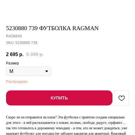
5230880 739 ФУТБОЛКА RAGMAN
RAGMAN
SKU:
5230880 739
2 695
р.
5 390
р.
Размер
Распродажа
КУПИТЬ
Скоро ли он отправится на пляж? Эта футболка с принтом создана специально
для этого - в ней рассказывается о пляже, волнах, свободе, радуге, серфинге....
так что готовьтесь к дорожному чемодану - и тем, кто не может дождаться, уже
надевает футболку для поездки (не забудьте кардиган для авиатора). Красивый