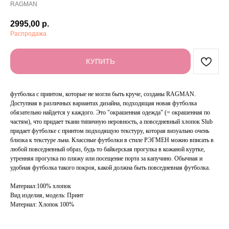
RAGMAN
2995,00
р.
Распродажа
КУПИТЬ
футболка с принтом, которые не могли быть круче, созданы RAGMAN.
Доступная в различных вариантах дизайна, подходящая новая футболка
обязательно найдется у каждого. Это "окрашенная одежда" (= окрашенная по
частям), что придает ткани типичную неровность, а повседневный хлопок Slub
придает футболке с принтом подходящую текстуру, которая визуально очень
близка к текстуре льна. Классные футболки в стиле РЭГМЕН можно вписать в
любой повседневный образ, будь то байкерская прогулка в кожаной куртке,
утренняя прогулка по пляжу или посещение порта за капучино. Обычная и
удобная футболка такого покроя, какой должна быть повседневная футболка.
Материал:100% хлопок
Вид изделия, модель: Принт
Материал: Хлопок 100%