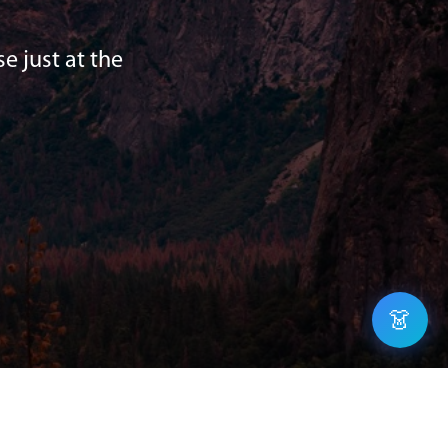
e just at the
👗