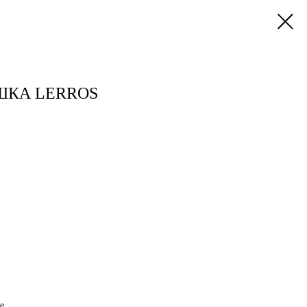
АШКА LERROS
е