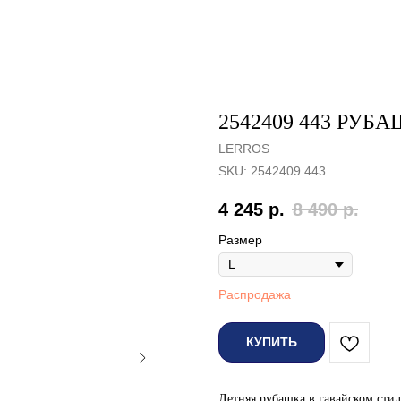
2542409 443 РУБ
LERROS
SKU:
2542409 443
4 245
р.
8 490
р.
Размер
Распродажа
КУПИТЬ
Летняя рубашка в гавайском стил