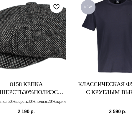
NEW
8158 КЕПКА
КЛАССИЧЕСКАЯ Ф
%ШЕРСТЬ30%ПОЛИЭС20
С КРУГЛЫМ ВЫ
%АКРИЛ
епка 50%шерсть30%полиэс20%акрил
2 190
р.
2 590
р.