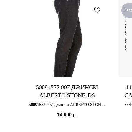
Рас
50091572 997 ДЖИНСЫ
44
ALBERTO STONE-DS
CA
50091572 997 Джинсы ALBERTO STONE-
444
DS
14 690
р.