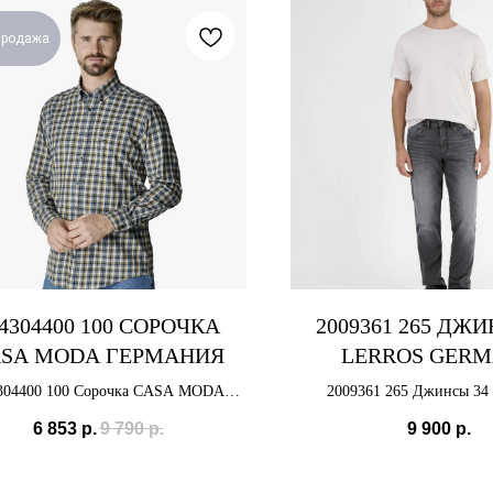
продажа
4304400 100 СОРОЧКА
2009361 265 ДЖИ
SA MODA ГЕРМАНИЯ
LERROS GER
304400 100 Сорочка CASA MODA
2009361 265 Джинсы 3
Германия
GERMANY
6 853
р.
9 790
р.
9 900
р.