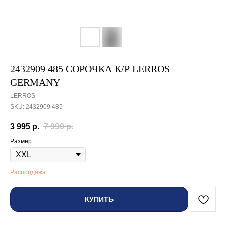
2432909 485 СОРОЧКА К/Р LERROS
GERMANY
LERROS
SKU:
2432909 485
3 995
р.
7 990
р.
Размер
Распродажа
КУПИТЬ