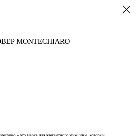
ЛОВЕР MONTECHIARO
techiaro – это марка для элегантного мужчины, который