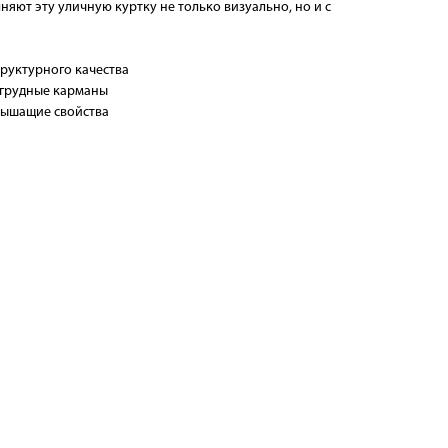
яют эту уличную куртку не только визуально, но и с
руктурного качества
агрудные карманы
дышащие свойства